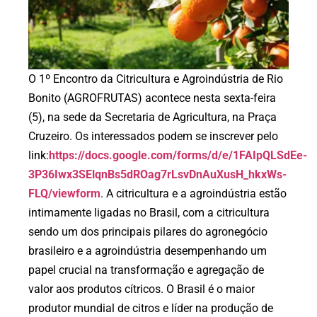
O 1º Encontro da Citricultura e Agroindústria de Rio
Bonito (AGROFRUTAS) acontece nesta sexta-feira
(5), na sede da Secretaria de Agricultura, na Praça
Cruzeiro. Os interessados podem se inscrever pelo
link:
https://docs.google.com/forms/d/e/1FAIpQLSdEe-
3P36Iwx3SElqnBs5dROag7rLsvDnAuXusH_hkxWs-
FLQ/viewform
. A citricultura e a agroindústria estão
intimamente ligadas no Brasil, com a citricultura
sendo um dos principais pilares do agronegócio
brasileiro e a agroindústria desempenhando um
papel crucial na transformação e agregação de
valor aos produtos cítricos. O Brasil é o maior
produtor mundial de citros e líder na produção de