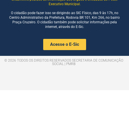
Executivo Municipal.
O cidadão pode fazer isso se dirigindo ao SIC Físico, das 9 às 17h, no
Centro Administrativo da Prefeitura, Rodovia BR 101, Km 266, no bairro
Praça Cruzeiro. O cidadão também pode solicitar informações pela
internet, através do E-Sic.
Acesse o E-Sic
© 2026 TODOS OS DIREITOS RESERVADOS SECRETARIA DE COMUNICAÇÃO
SOCIAL | PMRB