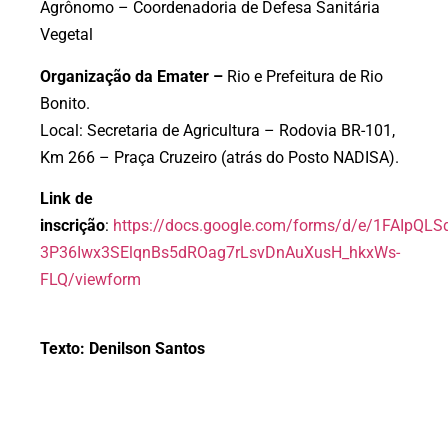
Agrônomo – Coordenadoria de Defesa Sanitária
Vegetal
Organização da Emater –
Rio e Prefeitura de Rio
Bonito.
Local: Secretaria de Agricultura – Rodovia BR-101,
Km 266 – Praça Cruzeiro (atrás do Posto NADISA).
Link de
inscrição
:
https://docs.google.com/forms/d/e/1FAIpQLS
3P36Iwx3SElqnBs5dROag7rLsvDnAuXusH_hkxWs-
FLQ/viewform
Texto: Denilson Santos