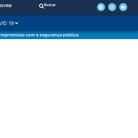
Buscar
REVIRB
VID 19
 compromisso com a segurança pública