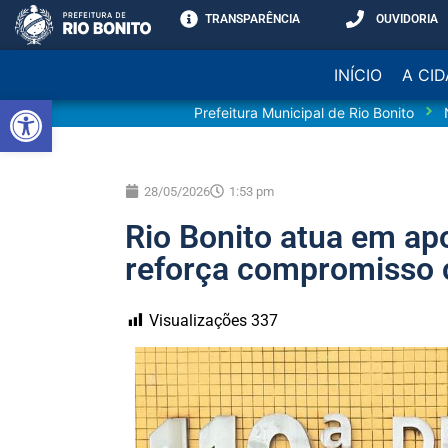
TRANSPARÊNCIA
OUVIDORIA
INÍCIO
A CI
Abrir a barra de ferramentas
Prefeitura Municipal de Rio Bonito
28/05/2026
1:53 pm
Rio Bonito atua em apo
reforça compromisso 
Visualizações
337