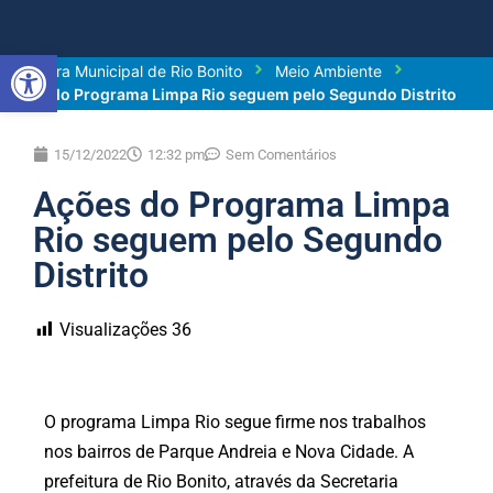
Abrir a barra de ferramentas
Prefeitura Municipal de Rio Bonito
Meio Ambiente
Ações do Programa Limpa Rio seguem pelo Segundo Distrito
15/12/2022
12:32 pm
Sem Comentários
Ações do Programa Limpa
Rio seguem pelo Segundo
Distrito
Visualizações
36
O programa Limpa Rio segue firme nos trabalhos
nos bairros de Parque Andreia e Nova Cidade. A
prefeitura de Rio Bonito, através da Secretaria