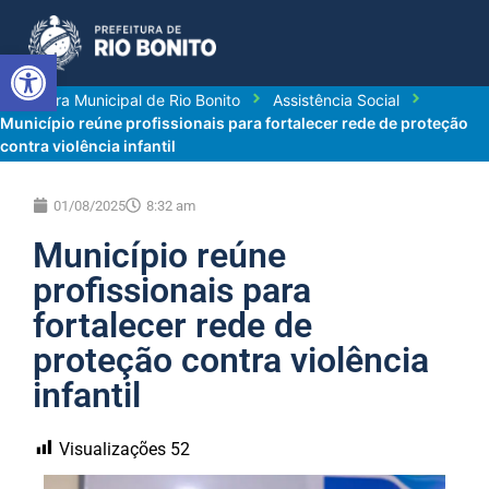
Abrir a barra de ferramentas
Prefeitura Municipal de Rio Bonito
Assistência Social
Município reúne profissionais para fortalecer rede de proteção
contra violência infantil
01/08/2025
8:32 am
Município reúne
profissionais para
fortalecer rede de
proteção contra violência
infantil
Visualizações
52