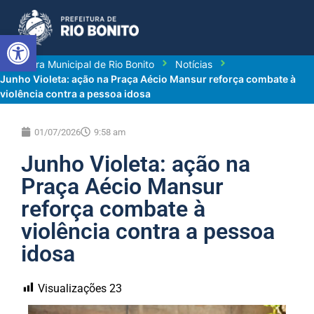
Abrir a barra de ferramentas
Prefeitura Municipal de Rio Bonito
Notícias
Junho Violeta: ação na Praça Aécio Mansur reforça combate à
violência contra a pessoa idosa
01/07/2026
9:58 am
Junho Violeta: ação na
Praça Aécio Mansur
reforça combate à
violência contra a pessoa
idosa
Visualizações
23