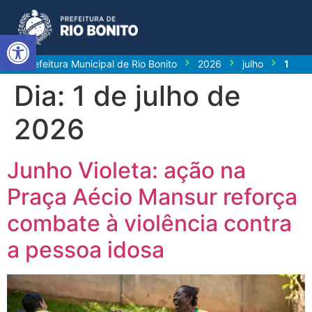
Abrir a barra de ferramentas
Prefeitura Municipal de Rio Bonito
2026
julho
1
Dia:
1 de julho de
2026
Junho Violeta: ação na
Praça Aécio Mansur reforça
combate à violência contra
a pessoa idosa