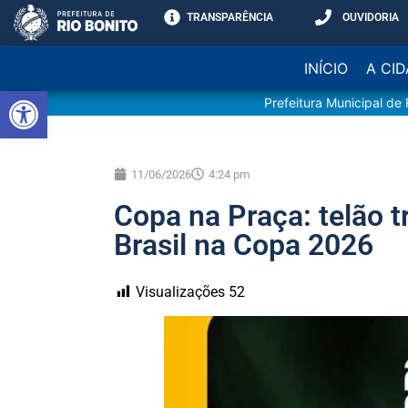
TRANSPARÊNCIA
OUVIDORIA
INÍCIO
A CI
Abrir a barra de ferramentas
Prefeitura Municipal de 
11/06/2026
4:24 pm
Copa na Praça: telão t
Brasil na Copa 2026
Visualizações
52