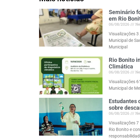
Seminário f
em Rio Boni
06/08/2026
Ne
Visualizações 3 
Municipal de Saú
Municipal
Rio Bonito i
Climática
06/08/2026
Ne
Visualizações 61
Municipal de Me
Estudantes d
sobre descar
06/08/2026
Ne
Visualizações 7
Rio Bonito e con
responsabilidad