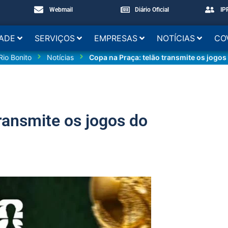
Webmail
Diário Oficial
IP
DADE
SERVIÇOS
EMPRESAS
NOTÍCIAS
CO
Rio Bonito
Notícias
Copa na Praça: telão transmite os jogos
ransmite os jogos do