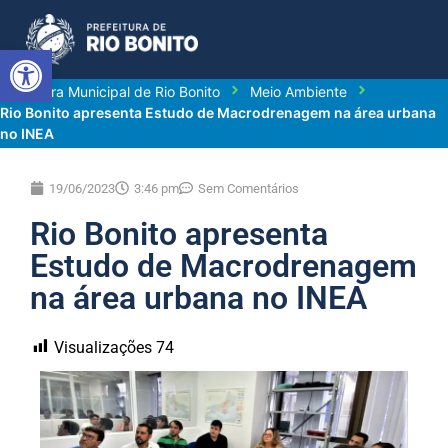
Abrir a barra de ferramentas
Prefeitura Municipal de Rio Bonito
Meio Ambiente
Rio Bonito apresenta Estudo de Macrodrenagem na área urbana
no INEA
19/06/2023
3:46 pm
Sem Comentários
Rio Bonito apresenta
Estudo de Macrodrenagem
na área urbana no INEA
Visualizações
74