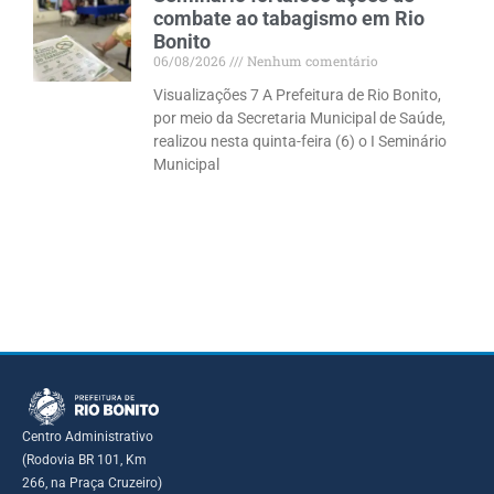
combate ao tabagismo em Rio
Bonito
06/08/2026
Nenhum comentário
Visualizações 7 A Prefeitura de Rio Bonito,
por meio da Secretaria Municipal de Saúde,
realizou nesta quinta-feira (6) o I Seminário
Municipal
Centro Administrativo
(Rodovia BR 101, Km
266, na Praça Cruzeiro)