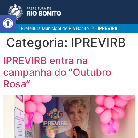
Abrir a barra de ferramentas
Prefeitura Municipal de Rio Bonito
IPREVIRB
Categoria:
IPREVIRB
IPREVIRB entra na
campanha do “Outubro
Rosa”