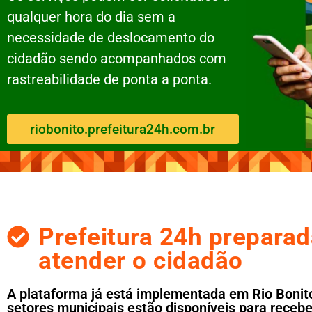
qualquer hora do dia sem a
necessidade de deslocamento do
cidadão sendo acompanhados com
rastreabilidade de ponta a ponta.
riobonito.prefeitura24h.com.br
Prefeitura 24h preparad
atender o cidadão
A plataforma já está implementada em Rio Bonito
setores municipais estão disponíveis para rece