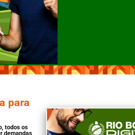
a para
, todos os
ber demandas