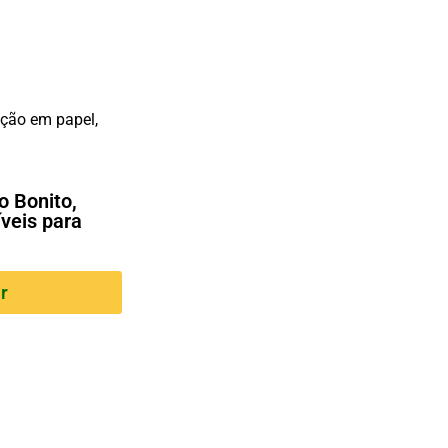
ção em papel,
o Bonito,
íveis para
r